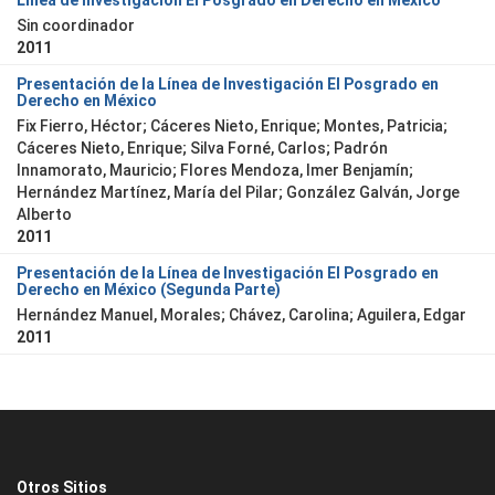
Línea de Investigación El Posgrado en Derecho en México
Sin coordinador
2011
Presentación de la Línea de Investigación El Posgrado en
Derecho en México
Fix Fierro, Héctor
;
Cáceres Nieto, Enrique
;
Montes, Patricia
;
Cáceres Nieto, Enrique
;
Silva Forné, Carlos
;
Padrón
Innamorato, Mauricio
;
Flores Mendoza, Imer Benjamín
;
Hernández Martínez, María del Pilar
;
González Galván, Jorge
Alberto
2011
Presentación de la Línea de Investigación El Posgrado en
Derecho en México (Segunda Parte)
Hernández Manuel, Morales
;
Chávez, Carolina
;
Aguilera, Edgar
2011
Otros Sitios