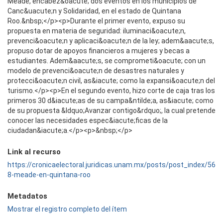
Meade, encabez&oacute; dos eventos en los municipios de
Canc&uacute;n y Solidaridad, en el estado de Quintana
Roo.&nbsp;</p><p>Durante el primer evento, expuso su
propuesta en materia de seguridad: iluminaci&oacute;n,
prevenci&oacute;n y aplicaci&oacute;n de la ley; adem&aacute;s,
propuso dotar de apoyos financieros a mujeres y becas a
estudiantes. Adem&aacute;s, se comprometi&oacute; con un
modelo de prevenci&oacute;n de desastres naturales y
protecci&oacute;n civil, as&iacute; como la expansi&oacute;n del
turismo.</p><p>En el segundo evento, hizo corte de caja tras los
primeros 30 d&iacute;as de su campa&ntilde;a, as&iacute; como
de su propuesta &ldquo;Avanzar contigo&rdquo;, la cual pretende
conocer las necesidades espec&iacute;ficas de la
ciudadan&iacute;a.</p><p>&nbsp;</p>
Link al recurso
https://cronicaelectoral.juridicas.unam.mx/posts/post_index/56
8-meade-en-quintana-roo
Metadatos
Mostrar el registro completo del ítem