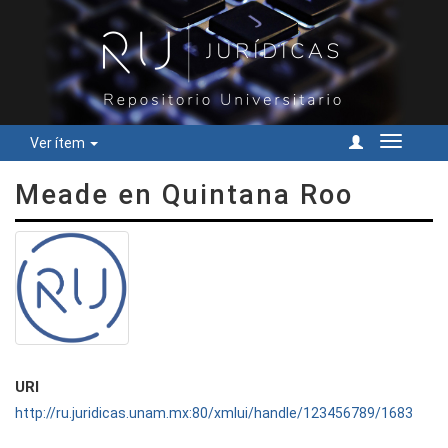
Ver ítem
Cambiar
navegac
Meade en Quintana Roo
URI
http://ru.juridicas.unam.mx:80/xmlui/handle/123456789/1683