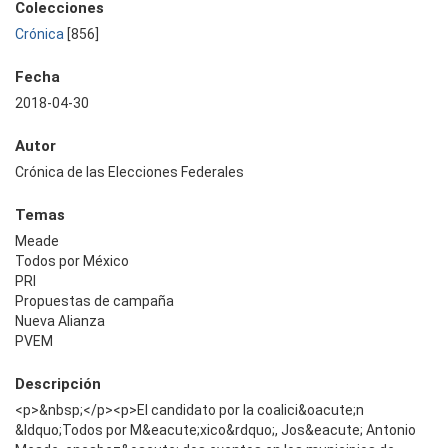
Colecciones
Crónica
[856]
Fecha
2018-04-30
Autor
Crónica de las Elecciones Federales
Temas
Meade
Todos por México
PRI
Propuestas de campaña
Nueva Alianza
PVEM
Descripción
<p>&nbsp;</p><p>El candidato por la coalici&oacute;n
&ldquo;Todos por M&eacute;xico&rdquo;, Jos&eacute; Antonio