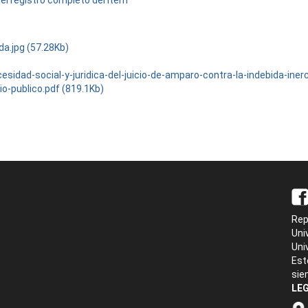
el registro completo del ítem
da.jpg (57.28Kb)
esidad-social-y-juridica-del-juicio-de-amparo-contra-la-indebida-inerc
io-publico.pdf (819.1Kb)
Rep
Uni
Uni
Est
sie
LEG