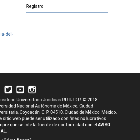
Registro
ia-del-
ositorio Universitario Jurídicas RU-IIJ D.R. © 2018.
versidad Nacional Autónoma de México, Ciudad
versitaria, Coyoacán, C. P. 04510, Ciudad de México, México.
e sitio web puede ser utilizado con fines no lucrativos
mpre que se cite la fuente de conformidad con el
AVISO
AL.