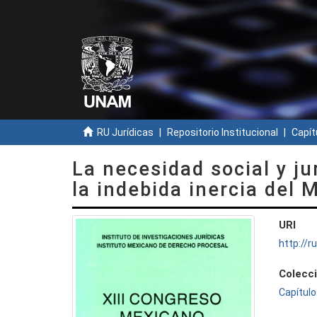
RU Jurídicas
Repositorio Institucional
Capít
La necesidad social y ju
la indebida inercia del 
URI
http://
Colecc
Capítulo