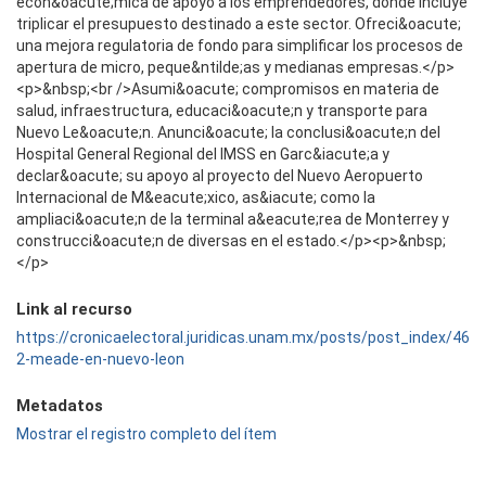
econ&oacute;mica de apoyo a los emprendedores, donde incluye
triplicar el presupuesto destinado a este sector. Ofreci&oacute;
una mejora regulatoria de fondo para simplificar los procesos de
apertura de micro, peque&ntilde;as y medianas empresas.</p>
<p>&nbsp;<br />Asumi&oacute; compromisos en materia de
salud, infraestructura, educaci&oacute;n y transporte para
Nuevo Le&oacute;n. Anunci&oacute; la conclusi&oacute;n del
Hospital General Regional del IMSS en Garc&iacute;a y
declar&oacute; su apoyo al proyecto del Nuevo Aeropuerto
Internacional de M&eacute;xico, as&iacute; como la
ampliaci&oacute;n de la terminal a&eacute;rea de Monterrey y
construcci&oacute;n de diversas en el estado.</p><p>&nbsp;
</p>
Link al recurso
https://cronicaelectoral.juridicas.unam.mx/posts/post_index/46
2-meade-en-nuevo-leon
Metadatos
Mostrar el registro completo del ítem