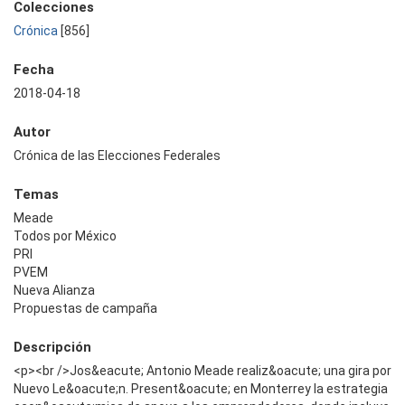
Colecciones
Crónica
[856]
Fecha
2018-04-18
Autor
Crónica de las Elecciones Federales
Temas
Meade
Todos por México
PRI
PVEM
Nueva Alianza
Propuestas de campaña
Descripción
<p><br />Jos&eacute; Antonio Meade realiz&oacute; una gira por
Nuevo Le&oacute;n. Present&oacute; en Monterrey la estrategia