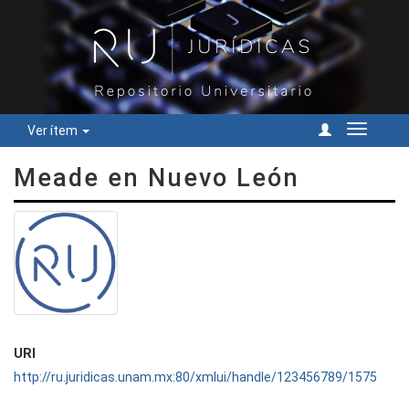
Ver ítem
Cambiar
navegac
Meade en Nuevo León
URI
http://ru.juridicas.unam.mx:80/xmlui/handle/123456789/1575