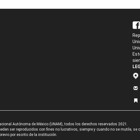
Rep
Uni
Uni
Est
sie
LEG
acional Autónoma de México (UNAM), todos los derechos reservados 2021.
den ser reproducidos con fines no lucrativos, siempre y cuando no se mutile, se cit
revio por escrito de la institución.