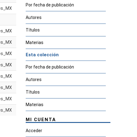
Por fecha de publicación
es_MX
Autores
Títulos
es_MX
es_MX
Materias
es_MX
Esta colección
es_MX
Por fecha de publicación
es_MX
Autores
es_MX
Títulos
es_MX
Materias
es_MX
MI CUENTA
Acceder