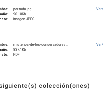
mbre:
portada.jpg
Ver/
maño:
90.10Kb
mato:
imagen JPEG
mbre:
misterios-de-los-conservadores ...
Ver/
maño:
837.1Kb
mato:
PDF
 siguiente(s) colección(ones)