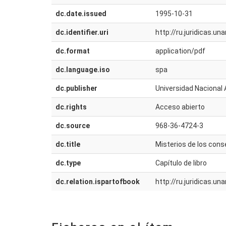
dc.date.issued
1995-10-31
dc.identifier.uri
http://ru.juridicas.
dc.format
application/pdf
dc.language.iso
spa
dc.publisher
Universidad Nacional 
dc.rights
Acceso abierto
dc.source
968-36-4724-3
dc.title
Misterios de los cons
dc.type
Capítulo de libro
dc.relation.ispartofbook
http://ru.juridicas.