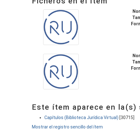
Ficheros en el ítem
No
Ta
For
No
Ta
For
Este ítem aparece en la(s)
Capítulos (Biblioteca Jurídica Virtual)
[30715]
Mostrar el registro sencillo del ítem