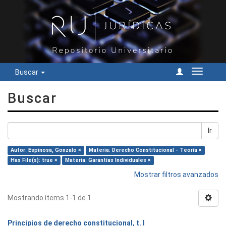
Buscar
Cambiar
navegac
Buscar
Ir
Autor: Espinosa, Gonzalo ×
Materia: Derecho Constitucional - Teoría ×
Has File(s): true ×
Materia: Garantías Individuales ×
Mostrar filtros avanzados
Mostrando ítems 1-1 de 1
Principios de derecho constitucional, t. I