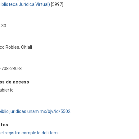
Biblioteca Jurídica Virtual)
[5997]
-30
co Robles, Citlali
-708-240-8
os de acceso
abierto
biblio.juridicas.unam.mx/bjv/id/5502
tos
el registro completo del ítem