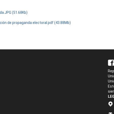
da.JPG (51.68Kb)
ición de propaganda electoral.pdf (43.88Mb)
Rep
Uni
Uni
Est
sie
LEG