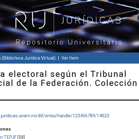
 (Biblioteca Jurídica Virtual)
Ver ítem
a electoral según el Tribunal
cial de la Federación. Colección
ru.juridicas.unam.mx:80/xmlui/handle/123456789/14023
iones
ón TEPJF
[58]