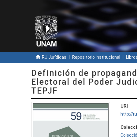
RU Jurídicas
Repositorio Institucional
Libros
Definición de propagand
Electoral del Poder Judi
TEPJF
URI
http://
Colecc
Colecci