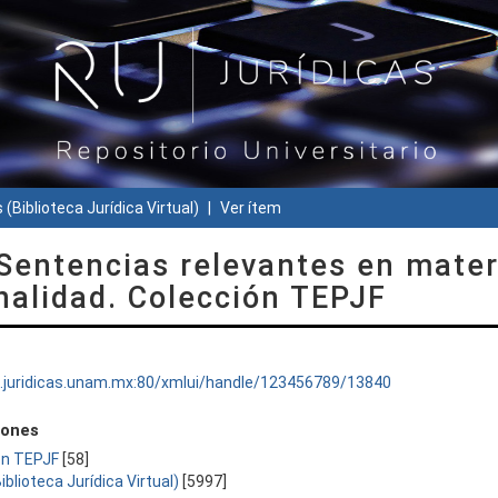
 (Biblioteca Jurídica Virtual)
Ver ítem
Sentencias relevantes en mater
nalidad. Colección TEPJF
ru.juridicas.unam.mx:80/xmlui/handle/123456789/13840
iones
ón TEPJF
[58]
Biblioteca Jurídica Virtual)
[5997]