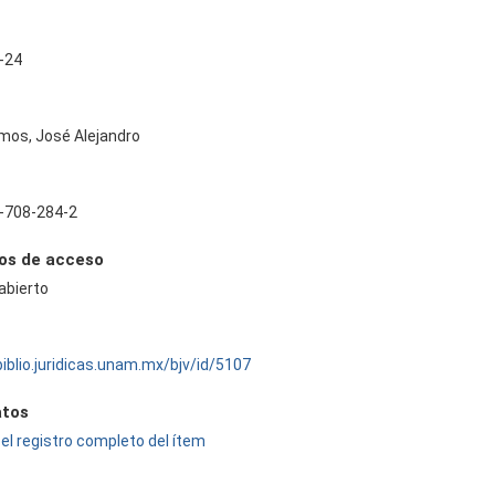
-24
mos, José Alejandro
-708-284-2
os de acceso
abierto
biblio.juridicas.unam.mx/bjv/id/5107
tos
el registro completo del ítem