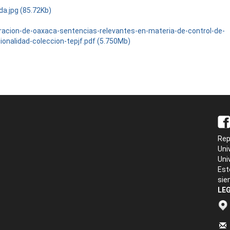
da.jpg (85.72Kb)
racion-de-oaxaca-sentencias-relevantes-en-materia-de-control-de-
ionalidad-coleccion-tepjf.pdf (5.750Mb)
Rep
Uni
Uni
Est
sie
LEG