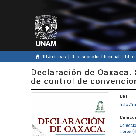
RU Jurídicas
Repositorio Institucional
Libros
Declaración de Oaxaca. 
de control de convencio
URI
http://
Colecc
Colecci
Libros (