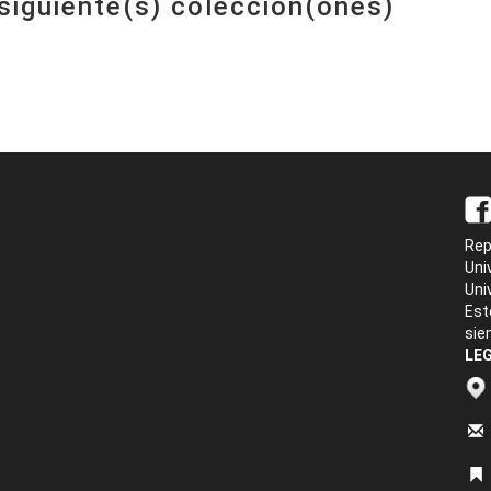
 siguiente(s) colección(ones)
Rep
Uni
Uni
Est
sie
LEG