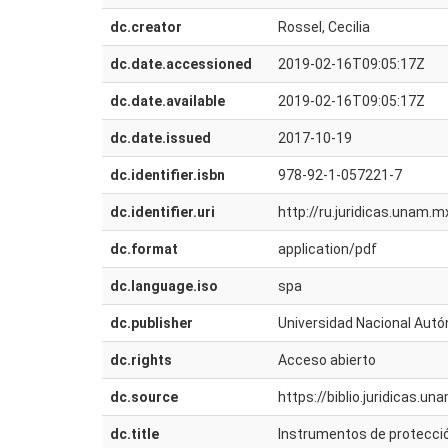
dc.creator
Rossel, Cecilia
dc.date.accessioned
2019-02-16T09:05:17Z
dc.date.available
2019-02-16T09:05:17Z
dc.date.issued
2017-10-19
dc.identifier.isbn
978-92-1-057221-7
dc.identifier.uri
http://ru.juridicas.unam
dc.format
application/pdf
dc.language.iso
spa
dc.publisher
Universidad Nacional Autó
dc.rights
Acceso abierto
dc.source
https://biblio.juridicas.u
dc.title
Instrumentos de protecció