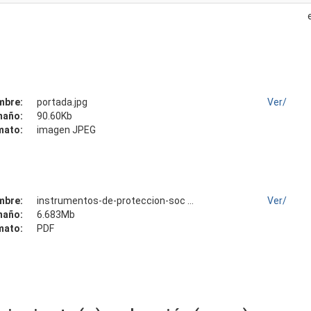
mbre:
portada.jpg
Ver/
maño:
90.60Kb
mato:
imagen JPEG
mbre:
instrumentos-de-proteccion-soc ...
Ver/
maño:
6.683Mb
mato:
PDF