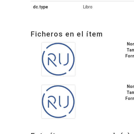
dc.type
Libro
Ficheros en el ítem
No
Ta
For
No
Ta
For