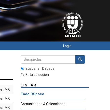
Login
Buscar en DSpace
Esta colección
LISTAR
es_MX
Todo DSpace
es_MX
Comunidades & Colecciones
es_MX