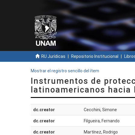
RU Jurídicas
Repositorio Institucional
Libros
Mostrar el registro sencillo del ítem
Instrumentos de protecc
latinoamericanos hacia 
dc.creator
Cecchini, Simone
dc.creator
Filgueira, Fernando
dc.creator
Martínez, Rodrigo