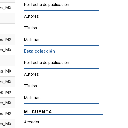
Por fecha de publicación
es_MX
Autores
Títulos
es_MX
Materias
es_MX
Esta colección
Por fecha de publicación
es_MX
Autores
es_MX
Títulos
es_MX
Materias
es_MX
MI CUENTA
es_MX
Acceder
es_MX