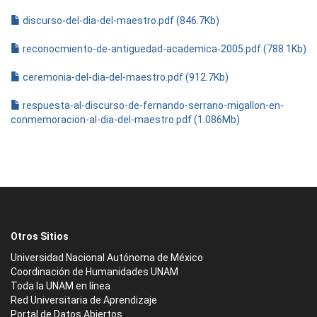
discurso-del-dia-del-maestro.pdf (846.7Kb)
reconocmiento-de-antiguedad-academica-2005.pdf (788.1Kb)
ceremonia-del-dia-del-maestro.pdf (912.7Kb)
respuesta-al-discurso-de-fernando-serrano-migallon-en-
conmemoracion-al-dia-del-maestro.pdf (1.086Mb)
Otros Sitios
Universidad Nacional Autónoma de México
Coordinación de Humanidades UNAM
Toda la UNAM en línea
Red Universitaria de Aprendizaje
Portal de Datos Abiertos