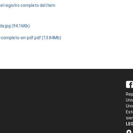
el registro completo del ítem
da.jpg (94.16Kb)
-completo-en-pdf.pdf (13.84Mb)
Rep
Uni
Uni
Est
sie
LEG