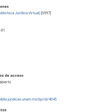
iones
Biblioteca Jurídica Virtual)
[5997]
-01
os de acceso
abierto
biblio.juridicas.unam.mx/bjv/id/4045
tos