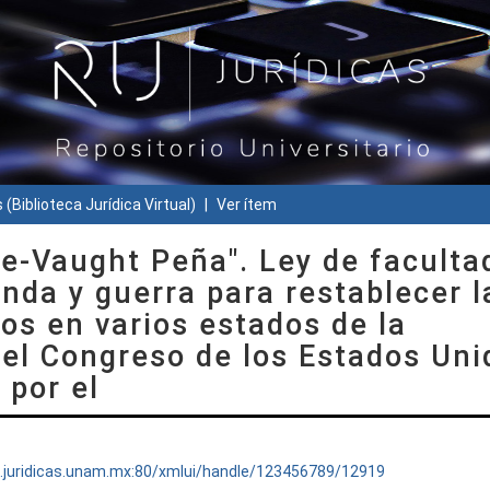
 (Biblioteca Jurídica Virtual)
Ver ítem
e-Vaught Peña". Ley de faculta
nda y guerra para restablecer l
os en varios estados de la
 el Congreso de los Estados Uni
 por el
ru.juridicas.unam.mx:80/xmlui/handle/123456789/12919