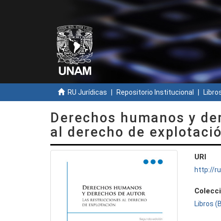
RU Jurídicas
Repositorio Institucional
Libros
Derechos humanos y dere
al derecho de explotaci
URI
http://
Colecc
Libros (