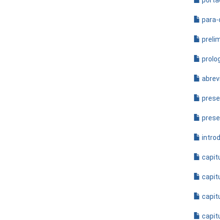
porta
para-c
preli
prolo
abrev
prese
prese
intro
capit
capit
capit
capit