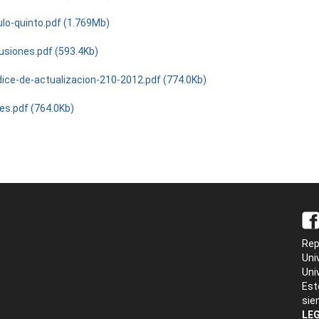
ulo-quinto.pdf (1.769Mb)
usiones.pdf (593.4Kb)
ice-de-actualizacion-210-2012.pdf (774.0Kb)
es.pdf (764.0Kb)
Rep
Uni
Uni
Est
sie
LEG