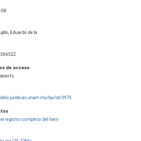
-08
jillo, Eduardo de la
0266522
os de acceso
abierto
biblio.juridicas.unam.mx/bjv/id/3975
tos
el registro completo del ítem