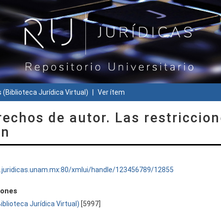
 (Biblioteca Jurídica Virtual)
Ver ítem
chos de autor. Las restriccio
ón
ru.juridicas.unam.mx:80/xmlui/handle/123456789/12855
iones
Biblioteca Jurídica Virtual)
[5997]