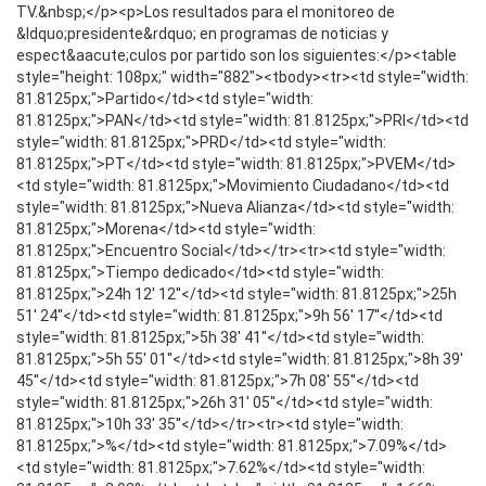
TV.&nbsp;</p><p>Los resultados para el monitoreo de
&ldquo;presidente&rdquo; en programas de noticias y
espect&aacute;culos por partido son los siguientes:</p><table
style="height: 108px;" width="882"><tbody><tr><td style="width:
81.8125px;">Partido</td><td style="width:
81.8125px;">PAN</td><td style="width: 81.8125px;">PRI</td><td
style="width: 81.8125px;">PRD</td><td style="width:
81.8125px;">PT</td><td style="width: 81.8125px;">PVEM</td>
<td style="width: 81.8125px;">Movimiento Ciudadano</td><td
style="width: 81.8125px;">Nueva Alianza</td><td style="width:
81.8125px;">Morena</td><td style="width:
81.8125px;">Encuentro Social</td></tr><tr><td style="width:
81.8125px;">Tiempo dedicado</td><td style="width:
81.8125px;">24h 12' 12''</td><td style="width: 81.8125px;">25h
51' 24''</td><td style="width: 81.8125px;">9h 56' 17''</td><td
style="width: 81.8125px;">5h 38' 41''</td><td style="width:
81.8125px;">5h 55' 01''</td><td style="width: 81.8125px;">8h 39'
45''</td><td style="width: 81.8125px;">7h 08' 55''</td><td
style="width: 81.8125px;">26h 31' 05''</td><td style="width:
81.8125px;">10h 33' 35''</td></tr><tr><td style="width:
81.8125px;">%</td><td style="width: 81.8125px;">7.09%</td>
<td style="width: 81.8125px;">7.62%</td><td style="width: