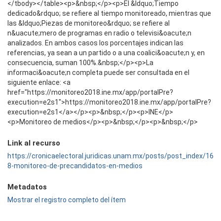
</tbody></table><p>&nbsp;</p><p>El &ldquo;Tiempo
dedicado&rdquo; se refiere al tiempo monitoreado, mientras que
las &ldquo;Piezas de monitoreo&rdquo; se refiere al
n&uacute;mero de programas en radio o televisi&oacute;n
analizados. En ambos casos los porcentajes indican las
referencias, ya sean a un partido o a una coalici&oacute;n y, en
consecuencia, suman 100%.&nbsp;</p><p>La
informaci&oacute;n completa puede ser consultada en el
siguiente enlace: <a
href="https://monitoreo2018.ine.mx/app/portalPre?
execution=e2s1">https://monitoreo2018.ine.mx/app/portalPre?
execution=e2s1</a></p><p>&nbsp;</p><p>INE</p>
<p>Monitoreo de medios</p><p>&nbsp;</p><p>&nbsp;</p>
Link al recurso
https://cronicaelectoral.juridicas.unam.mx/posts/post_index/16
8-monitoreo-de-precandidatos-en-medios
Metadatos
Mostrar el registro completo del ítem