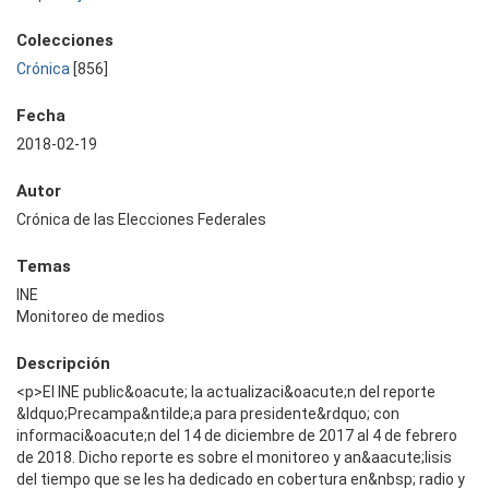
Colecciones
Crónica
[856]
Fecha
2018-02-19
Autor
Crónica de las Elecciones Federales
Temas
INE
Monitoreo de medios
Descripción
<p>El INE public&oacute; la actualizaci&oacute;n del reporte
&ldquo;Precampa&ntilde;a para presidente&rdquo; con
informaci&oacute;n del 14 de diciembre de 2017 al 4 de febrero
de 2018. Dicho reporte es sobre el monitoreo y an&aacute;lisis
del tiempo que se les ha dedicado en cobertura en&nbsp; radio y