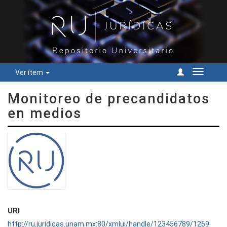
Ver ítem
Cambiar
navegac
Monitoreo de precandidatos
en medios
URI
http://ru.juridicas.unam.mx:80/xmlui/handle/123456789/1269