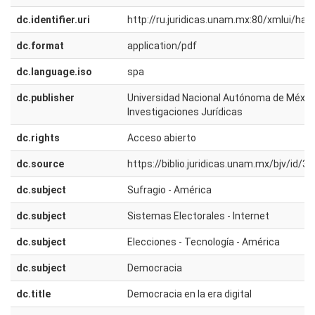
dc.identifier.uri
http://ru.juridicas.unam.mx:80/xmlui/h
dc.format
application/pdf
dc.language.iso
spa
dc.publisher
Universidad Nacional Autónoma de México.
Investigaciones Jurídicas
dc.rights
Acceso abierto
dc.source
https://biblio.juridicas.unam.mx/bjv/id/3
dc.subject
Sufragio - América
dc.subject
Sistemas Electorales - Internet
dc.subject
Elecciones - Tecnología - América
dc.subject
Democracia
dc.title
Democracia en la era digital