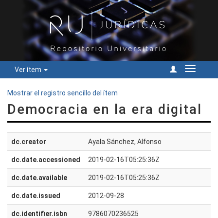
Ver ítem
Cambiar
navegac
Mostrar el registro sencillo del ítem
Democracia en la era digital
dc.creator
Ayala Sánchez, Alfonso
dc.date.accessioned
2019-02-16T05:25:36Z
dc.date.available
2019-02-16T05:25:36Z
dc.date.issued
2012-09-28
dc.identifier.isbn
9786070236525