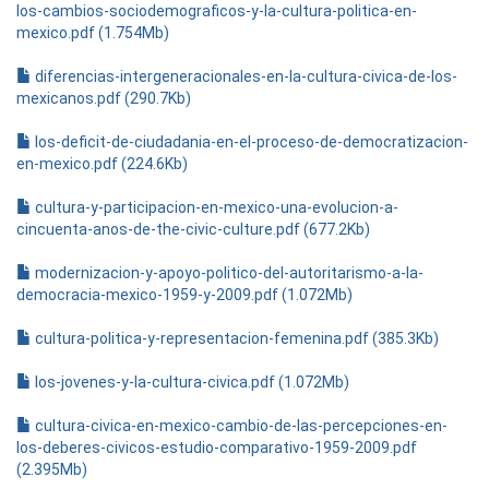
los-cambios-sociodemograficos-y-la-cultura-politica-en-
mexico.pdf (1.754Mb)
diferencias-intergeneracionales-en-la-cultura-civica-de-los-
mexicanos.pdf (290.7Kb)
los-deficit-de-ciudadania-en-el-proceso-de-democratizacion-
en-mexico.pdf (224.6Kb)
cultura-y-participacion-en-mexico-una-evolucion-a-
cincuenta-anos-de-the-civic-culture.pdf (677.2Kb)
modernizacion-y-apoyo-politico-del-autoritarismo-a-la-
democracia-mexico-1959-y-2009.pdf (1.072Mb)
cultura-politica-y-representacion-femenina.pdf (385.3Kb)
los-jovenes-y-la-cultura-civica.pdf (1.072Mb)
cultura-civica-en-mexico-cambio-de-las-percepciones-en-
los-deberes-civicos-estudio-comparativo-1959-2009.pdf
(2.395Mb)