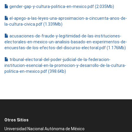
gender-gap-y-cultura-politica-en-mexico.pdf (2.035Mb)
el-apego-a-las-leyes-una-aproximacion-a-cincuenta-anos-de-
la-cultura-civica.pdf (1.339Mb)
acusaciones-de-fraude-y-legitimidad-de-las-instituciones-
electorales-en-mexico-un-analisis-basado-en-experimentos-de-
encuestas-de-los-efectos-del-discurso-electoral.pdf (1.176Mb)
tribunal-electoral-del-poder-judicial-de-la-federacion-
institucion-esencial-en-la-promocion-y-desarrollo-de-la-cultura-
politica-en-mexico.pdf (398.6Kb)
Otros Sitios
Universidad Nacional Autónoma de México