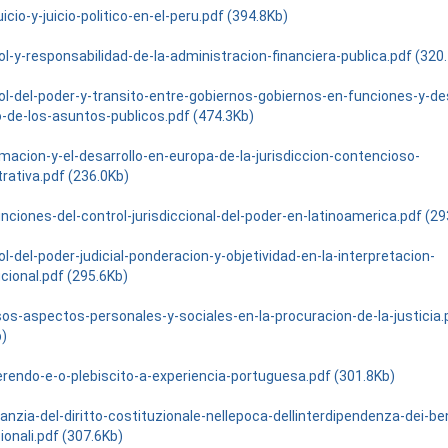
icio-y-juicio-politico-en-el-peru.pdf (394.8Kb)
l-y-responsabilidad-de-la-administracion-financiera-publica.pdf (320
ol-del-poder-y-transito-entre-gobiernos-gobiernos-en-funciones-y-d
o-de-los-asuntos-publicos.pdf (474.3Kb)
macion-y-el-desarrollo-en-europa-de-la-jurisdiccion-contencioso-
rativa.pdf (236.0Kb)
nciones-del-control-jurisdiccional-del-poder-en-latinoamerica.pdf (29
l-del-poder-judicial-ponderacion-y-objetividad-en-la-interpretacion-
cional.pdf (295.6Kb)
sos-aspectos-personales-y-sociales-en-la-procuracion-de-la-justicia.
b)
erendo-e-o-plebiscito-a-experiencia-portuguesa.pdf (301.8Kb)
anzia-del-diritto-costituzionale-nellepoca-dellinterdipendenza-dei-be
ionali.pdf (307.6Kb)