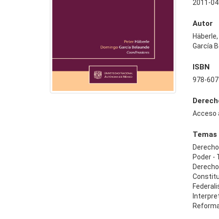
2011-04
Autor
Häberle,
García 
ISBN
978-607
Derech
Acceso 
Temas
Derecho
Poder - 
Derecho
Constit
Federal
Interpre
Reforma