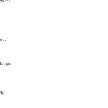
ayo.pdf
f
no.pdf
lico.pdf
Kb)