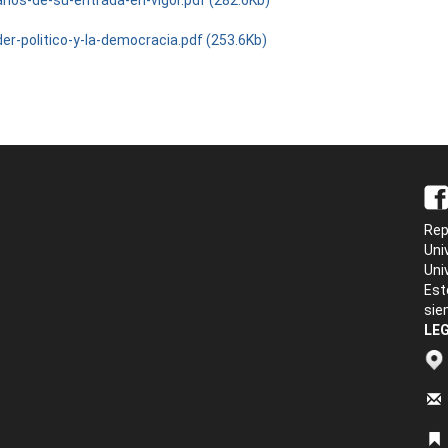
anos-de-su-entrada-en-vigor.pdf (282.6Kb)
er-politico-y-la-democracia.pdf (253.6Kb)
Rep
Uni
Uni
Est
sie
LEG