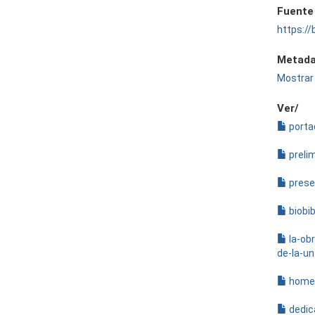
Fuente
https://
Metada
Mostrar 
Ver/
porta
preli
prese
biobib
la-obr
de-la-u
homen
dedic