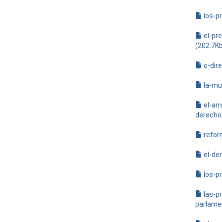
los-p
el-pr
(202.7K
o-dir
la-mu
el-am
derecho
refor
el-de
los-p
las-p
parlamen