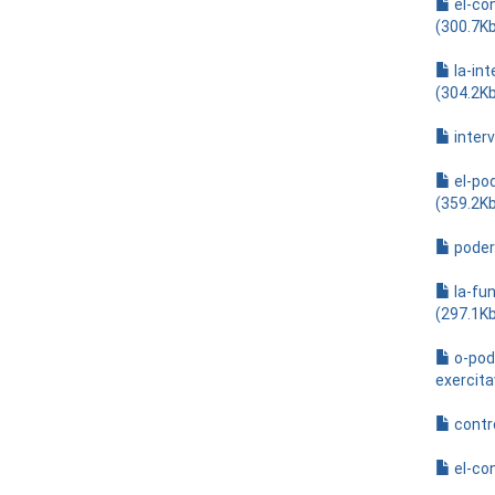
el-co
(300.7K
la-in
(304.2K
interv
el-pod
(359.2K
poder
la-fun
(297.1K
o-pod
exercita
contr
el-co