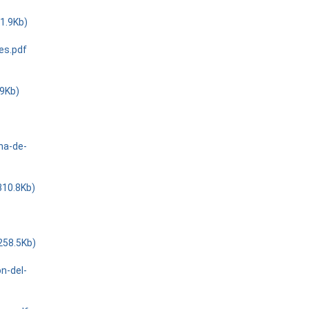
1.9Kb)
es.pdf
.9Kb)
na-de-
310.8Kb)
258.5Kb)
n-del-