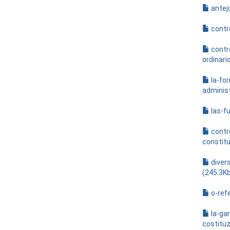
anteju
contro
contr
ordinari
la-for
administ
las-fu
contro
constitu
diver
(245.3K
o-ref
la-gar
costituz