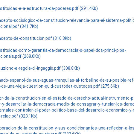
stituicao-e-a-estructura-da-poderes.pdf (291.4Kb)
ncepto-sociologico-de-constitucion-relevancia-para-el-sistema-politi
cional.pdf (341.7Kb)
ncepto-de-constitucion.pdf (310.3Kb)
stituicao-como-garantia-da-democracia-o-papel-dos-princi-pios-
cionais.pdf (268.0Kb)
uziono-e-regole-di-ingaggio.pdf (308.8Kb)
nado-espanol-de-sus-aguas-tranquilas-al-torbellino-de-su-posible-re
a-de-una-vieja-cuestion-quid-custodet-custodes.pdf (275.6Kb)
lor-de-la-constitucion-en-el-estado-de-derecho-actual-instrumento-p
r-y-desarrollar-la-democracia-medio-de-consagrar-y-tutelar-los-dere
ntales-controlar-el-poder-politico-base-del-desarrollo-economico-y
-relac.pdf (323.1Kb)
aboracion-de-la-constitucion-y-sus-condicionantes-una-reflexion-a-lo