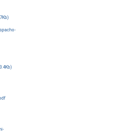
.7Kb)
espacho-
3.4Kb)
pdf
ni-