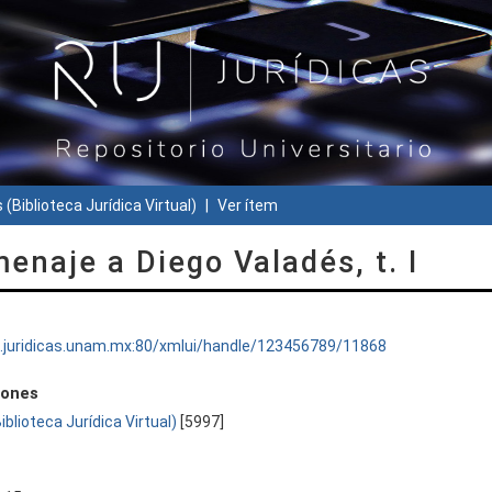
 (Biblioteca Jurídica Virtual)
Ver ítem
menaje a Diego Valadés, t. I
ru.juridicas.unam.mx:80/xmlui/handle/123456789/11868
iones
Biblioteca Jurídica Virtual)
[5997]