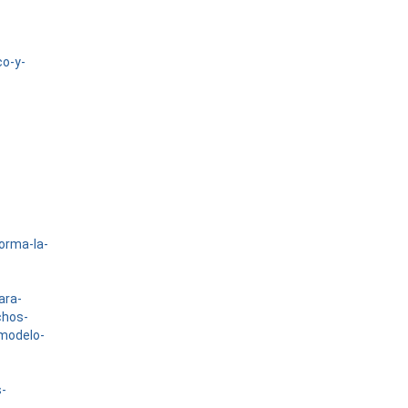
co-y-
forma-la-
ara-
chos-
-modelo-
s-