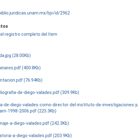
biblio.juridicas.unam.mx/bjv/id/2962
tos
el registro completo del ítem
da.jpg (28.00Kb)
minares.pdf (400.8Kb)
ntacion.pdf (76.94Kb)
liografia-de-diego-valades.pdf (309.9Kb)
a-de-diego-valades-como-director-del-instituto-de-investigaciones-ju
nam-1998-2006.pdf (225.3Kb)
aje-a-diego-valades.pdf (242.3Kb)
atoria-a-diego-valades.pdf (203.9Kb)