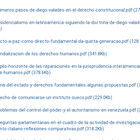
rimeros-pasos-de-diego-valades-en-el-derecho-constitucional.pdf (27
esidencialismo-en-latinoamerica-siguiendo-la-doctrina-de-diego-valad
b)
ecto-a-paz-como-directo-fundamental-da-quinta-generacao.pdf (128
ndializacion-de-los-derechos-humanos.pdf (341.8Kb)
plio-horizonte-de-las-reparaciones-en-la-jurisprudencia-interamerica
s-humanos.pdf (378.6Kb)
ma-del-estado-y-derechos-fundamentales-algunas-propuestas.pdf (
recho-de-comunicarse-un-instituto-sueco.pdf (229.0Kb)
roblemas-del-control-del-poder-y-el-autoritarismo-en-venezuela.pdf (
reguntas-parlamentarias-en-el-cuadro-de-la-actividad-de-investigacio
to-italiano-reflexiones-comparativas.pdf (318.2Kb)