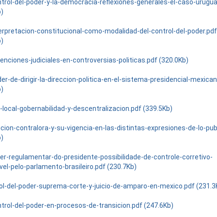
ntrol-del-poder-y-la-democracia-reflexiones-generales-el-caso-urugu
b)
terpretacion-constitucional-como-modalidad-del-control-del-poder.pd
b)
enciones-judiciales-en-controversias-politicas.pdf (320.0Kb)
er-de-dirigir-la-direccion-politica-en-el-sistema-presidencial-mexica
b)
-local-gobernabilidad-y-descentralizacion.pdf (339.5Kb)
cion-contralora-y-su-vigencia-en-las-distintas-expresiones-de-lo-pub
b)
er-regulamentar-do-presidente-possibilidade-de-controle-corretivo-
vel-pelo-parlamento-brasileiro.pdf (230.7Kb)
ol-del-poder-suprema-corte-y-juicio-de-amparo-en-mexico.pdf (231.3
ntrol-del-poder-en-procesos-de-transicion.pdf (247.6Kb)