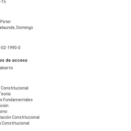
-15
 Peter
Belaunde, Domingo
-02-1990-0
os de acceso
abierto
 Constitucional
Teoría
s Fundamentales
ución
ismo
tación Constitucional
 Constitucional