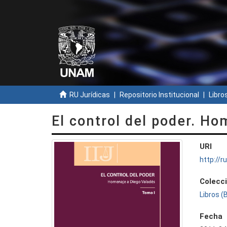
RU Jurídicas
Repositorio Institucional
Libros
El control del poder. Ho
URI
http://
Colecc
Libros (
Fecha