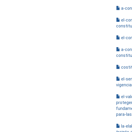
a-con
el-co
constitu
el-co
a-con
constitu
costit
el-se
vigenci
el-va
protege
fundame
para-las
la-el