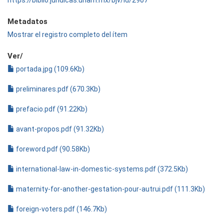
https://biblio.juridicas.unam.mx/bjv/id/2907
Metadatos
Mostrar el registro completo del ítem
Ver/
portada.jpg (109.6Kb)
preliminares.pdf (670.3Kb)
prefacio.pdf (91.22Kb)
avant-propos.pdf (91.32Kb)
foreword.pdf (90.58Kb)
international-law-in-domestic-systems.pdf (372.5Kb)
maternity-for-another-gestation-pour-autrui.pdf (111.3Kb)
foreign-voters.pdf (146.7Kb)