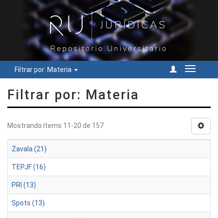
Filtrar por: Materia
Cambiar
navegac
Filtrar por: Materia
Mostrando ítems 11-20 de 157
Zavala (21)
TEPJF (16)
PRI (13)
Spots (13)