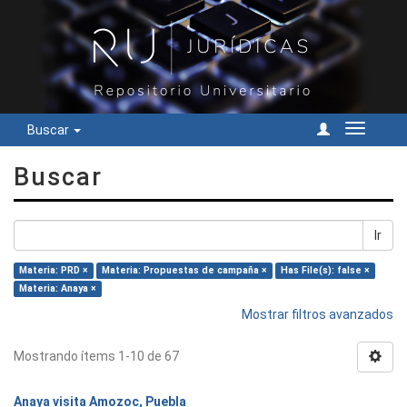
Buscar
Cambiar
navegac
Buscar
Ir
Materia: PRD ×
Materia: Propuestas de campaña ×
Has File(s): false ×
Materia: Anaya ×
Mostrar filtros avanzados
Mostrando ítems 1-10 de 67
Anaya visita Amozoc, Puebla