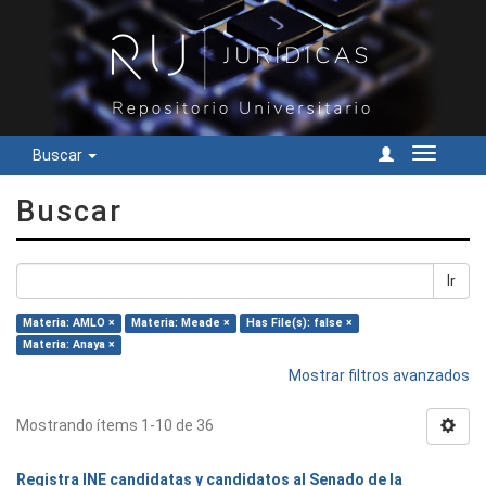
Buscar
Cambiar
navegac
Buscar
Ir
Materia: AMLO ×
Materia: Meade ×
Has File(s): false ×
Materia: Anaya ×
Mostrar filtros avanzados
Mostrando ítems 1-10 de 36
Registra INE candidatas y candidatos al Senado de la