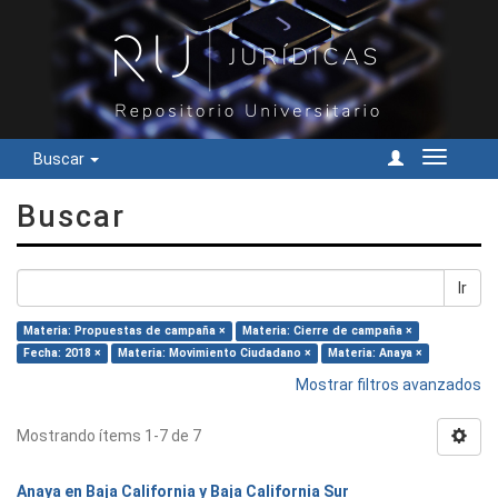
Buscar
Cambiar
navegac
Buscar
Ir
Materia: Propuestas de campaña ×
Materia: Cierre de campaña ×
Fecha: 2018 ×
Materia: Movimiento Ciudadano ×
Materia: Anaya ×
Mostrar filtros avanzados
Mostrando ítems 1-7 de 7
Anaya en Baja California y Baja California Sur