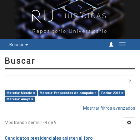
Buscar
Cambiar
navegac
Buscar
Ir
Materia: Meade ×
Materia: Propuestas de campaña ×
Fecha: 2018 ×
Materia: Anaya ×
Mostrar filtros avanzados
Mostrando ítems 1-9 de 9
Candidatos presidenciales asisten al foro