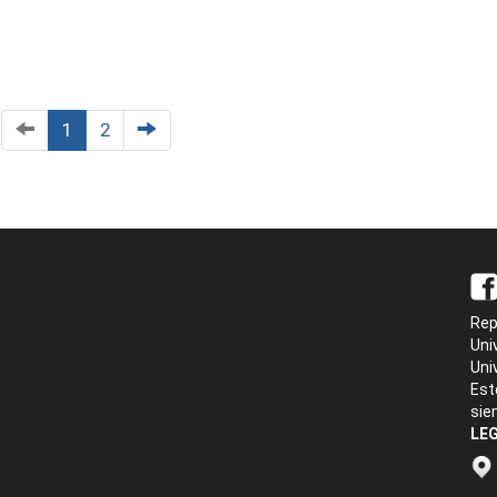
1
2
Rep
Uni
Uni
Est
sie
LEG