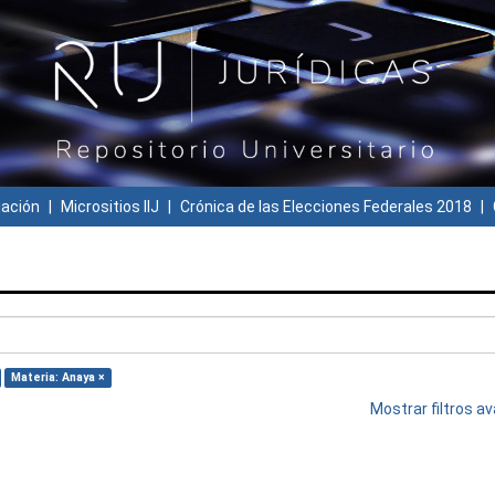
gación
Micrositios IIJ
Crónica de las Elecciones Federales 2018
Materia: Anaya ×
Mostrar filtros 