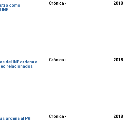
Crónica -
2018
gistro como
l INE
Crónica -
2018
as del INE ordena a
deo relacionados
Crónica -
2018
as ordena al PRI