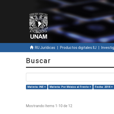
RU Jurídicas
Productos digitales IIJ
Investi
Buscar
Materia: INE ×
Materia: Por México al Frente ×
Fecha: 2018 ×
Mostrando ítems 1-10 de 12