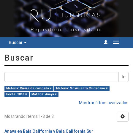
Buscar
Cambiar
navegac
Buscar
Ir
Materia: Cierre de campaña ×
Materia: Movimiento Ciudadano ×
Fecha: 2018 ×
Materia: Anaya ×
Mostrar filtros avanzados
Mostrando ítems 1-8 de 8
Anaya en Baja California y Baja California Sur