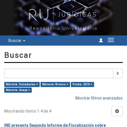
Buscar
Cambiar
navegac
Buscar
Ir
Materia: Senadurías ×
Materia: Bronco ×
Fecha: 2018 ×
Materia: Anaya ×
Mostrar filtros avanzados
Mostrando ítems 1-4 de 4
INE presenta Segundo Informe de Fiscalización sobre