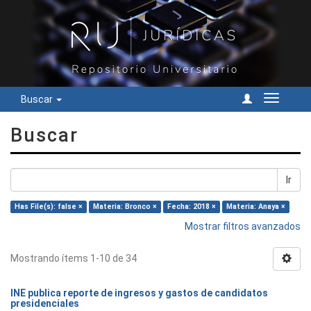
Buscar
Cambiar
navegac
Buscar
Ir
Has File(s): false ×
Materia: Bronco ×
Fecha: 2018 ×
Materia: Anaya ×
Mostrar filtros avanzados
Mostrando ítems 1-10 de 34
INE publica reporte de ingresos y gastos de candidatos
presidenciales