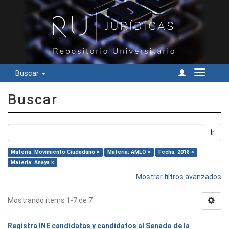
Buscar
Cambiar
navegac
Buscar
Ir
Materia: Movimiento Ciudadano ×
Materia: AMLO ×
Fecha: 2018 ×
Materia: Anaya ×
Mostrar filtros avanzados
Mostrando ítems 1-7 de 7
Registra INE candidatas y candidatos al Senado de la