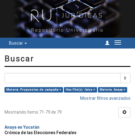
Buscar
Cambiar
navegac
Buscar
Ir
Materia: Propuestas de campaña ×
Has File(s): false ×
Materia: Anaya ×
Mostrar filtros avanzados
Mostrando ítems 71-79 de 79
Anaya en Yucatán
Crónica de las Elecciones Federales