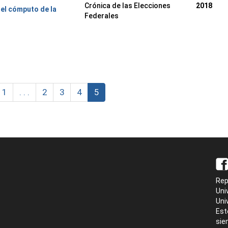
Crónica de las Elecciones
2018
del cómputo de la
Federales
1
. . .
2
3
4
5
Rep
Uni
Uni
Est
sie