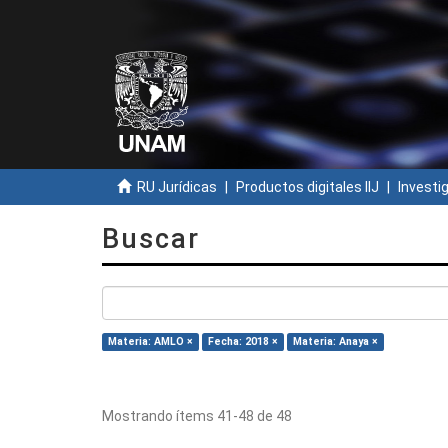
RU Jurídicas
Productos digitales IIJ
Investi
Buscar
Materia: AMLO ×
Fecha: 2018 ×
Materia: Anaya ×
Mostrando ítems 41-48 de 48