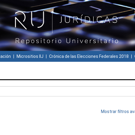
gación
Micrositios IIJ
Crónica de las Elecciones Federales 2018
Mostrar filtros 