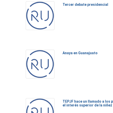
Tercer debate presidencial
Anaya en Guanajuato
TEPJF hace un llamado a los p
el interés superior de la niñez