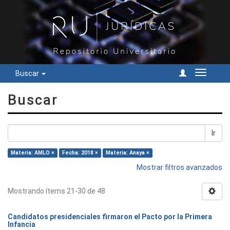
Buscar
Cambiar
navegac
Buscar
Ir
Materia: AMLO ×
Fecha: 2018 ×
Materia: Anaya ×
Mostrar filtros avanzados
Mostrando ítems 21-30 de 48
Candidatos presidenciales firmaron el Pacto por la Primera
Infancia