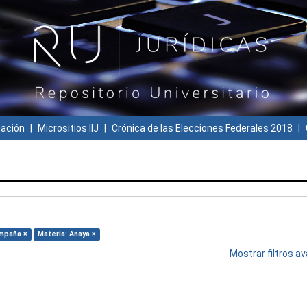
gación
Micrositios IIJ
Crónica de las Elecciones Federales 2018
ampaña ×
Materia: Anaya ×
Mostrar filtros 