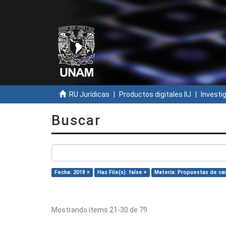
RU Jurídicas
Productos digitales IIJ
Investi
Buscar
Fecha: 2018 ×
Has File(s): false ×
Materia: Propuestas de c
Mostrando ítems 21-30 de 79