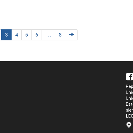
3
4
5
6
. . .
8
Rep
Uni
Uni
Est
sie
LEG