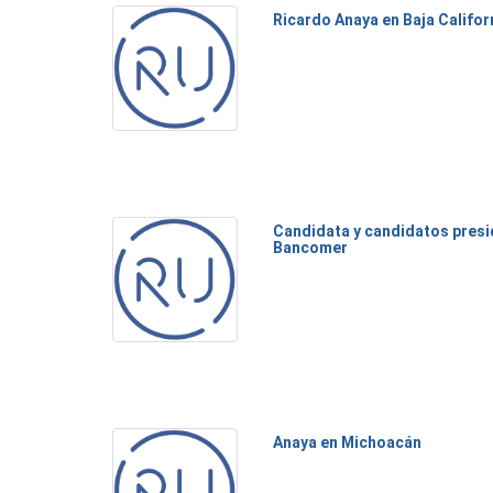
Ricardo Anaya en Baja Califor
Candidata y candidatos presi
Bancomer
Anaya en Michoacán