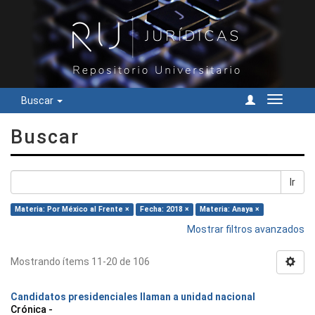
Buscar
Cambiar
navegac
Buscar
Ir
Materia: Por México al Frente ×
Fecha: 2018 ×
Materia: Anaya ×
Mostrar filtros avanzados
Mostrando ítems 11-20 de 106
Candidatos presidenciales llaman a unidad nacional
Crónica -