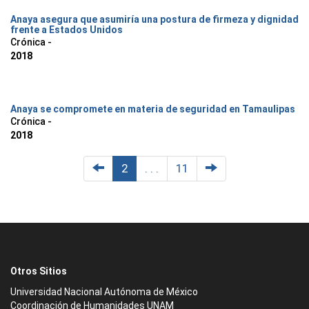
Anaya asegura que asumiría una postura de firmeza y dignidad
frente a Estados Unidos
Crónica -
2018
Anaya se compromete en materia de seguridad en Tamaulipas
Crónica -
2018
2
. . .
11
Otros Sitios
Universidad Nacional Autónoma de México
Coordinación de Humanidades UNAM