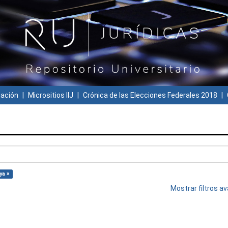
gación
Micrositios IIJ
Crónica de las Elecciones Federales 2018
ya ×
Mostrar filtros 