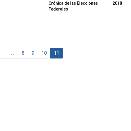
Crónica de las Elecciones
2018
Federales
1
. . .
8
9
10
11