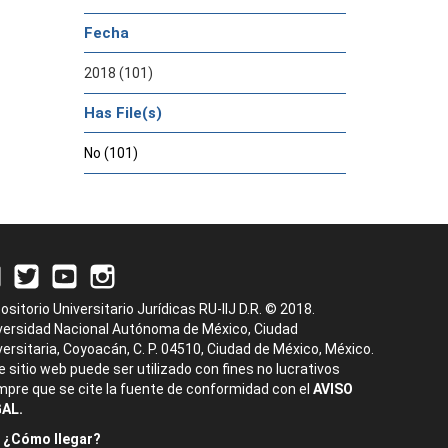
Fecha
2018 (101)
Has File(s)
No (101)
ositorio Universitario Jurídicas RU-IIJ D.R. © 2018.
versidad Nacional Autónoma de México, Ciudad
versitaria, Coyoacán, C. P. 04510, Ciudad de México, México.
e sitio web puede ser utilizado con fines no lucrativos
mpre que se cite la fuente de conformidad con el
AVISO
AL.
¿Cómo llegar?