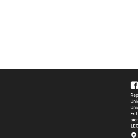
Rep
Uni
Uni
Est
sie
LEG