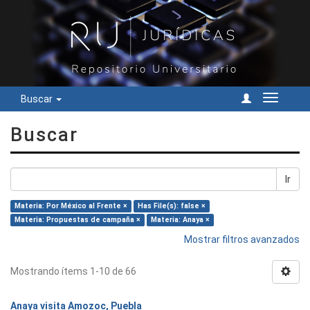
Buscar
Cambiar
navegac
Buscar
Ir
Materia: Por México al Frente ×
Has File(s): false ×
Materia: Propuestas de campaña ×
Materia: Anaya ×
Mostrar filtros avanzados
Mostrando ítems 1-10 de 66
Anaya visita Amozoc, Puebla