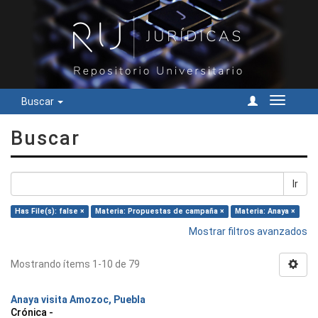
Buscar
Cambiar
navegac
Buscar
Ir
Has File(s): false ×
Materia: Propuestas de campaña ×
Materia: Anaya ×
Mostrar filtros avanzados
Mostrando ítems 1-10 de 79
Anaya visita Amozoc, Puebla
Crónica -