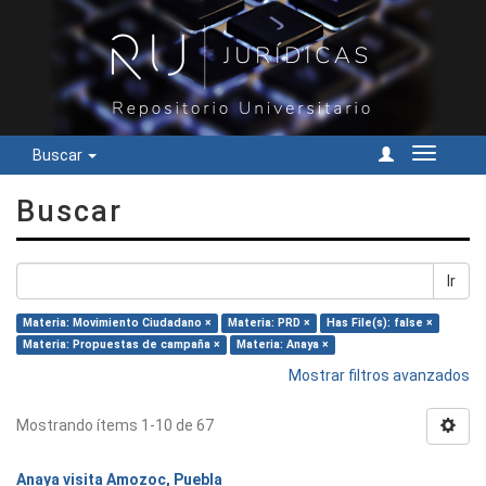
Buscar
Cambiar
navegac
Buscar
Ir
Materia: Movimiento Ciudadano ×
Materia: PRD ×
Has File(s): false ×
Materia: Propuestas de campaña ×
Materia: Anaya ×
Mostrar filtros avanzados
Mostrando ítems 1-10 de 67
Anaya visita Amozoc, Puebla