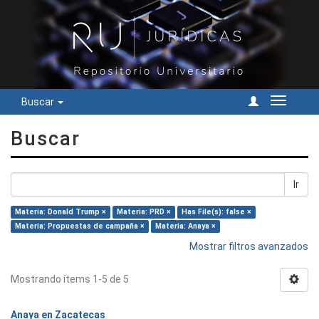
Buscar
Cambiar
navegac
Buscar
Ir
Materia: Donald Trump ×
Materia: PRD ×
Has File(s): false ×
Materia: Propuestas de campaña ×
Materia: Anaya ×
Mostrar filtros avanzados
Mostrando ítems 1-5 de 5
Anaya en Zacatecas