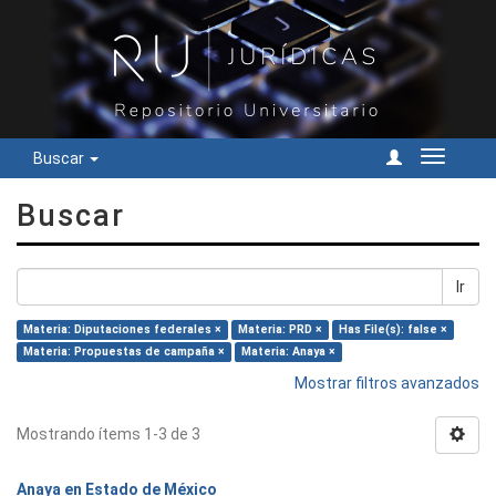
Buscar
Cambiar
navegac
Buscar
Ir
Materia: Diputaciones federales ×
Materia: PRD ×
Has File(s): false ×
Materia: Propuestas de campaña ×
Materia: Anaya ×
Mostrar filtros avanzados
Mostrando ítems 1-3 de 3
Anaya en Estado de México