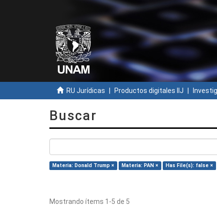
RU Jurídicas
Productos digitales IIJ
Investi
Buscar
Materia: Donald Trump ×
Materia: PAN ×
Has File(s): false ×
Mostrando ítems 1-5 de 5