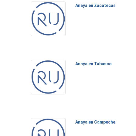
Anaya en Zacatecas
Anaya en Tabasco
Anaya en Campeche