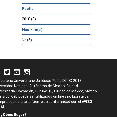
Fecha
2018 (5)
Has File(s)
No (5)
ositorio Universitario Jurídicas RU-IIJ D.R. © 2018.
versidad Nacional Autónoma de México, Ciudad
versitaria, Coyoacán, C. P. 04510, Ciudad de México, México.
e sitio web puede ser utilizado con fines no lucrativos
mpre que se cite la fuente de conformidad con el
AVISO
AL.
¿Cómo llegar?