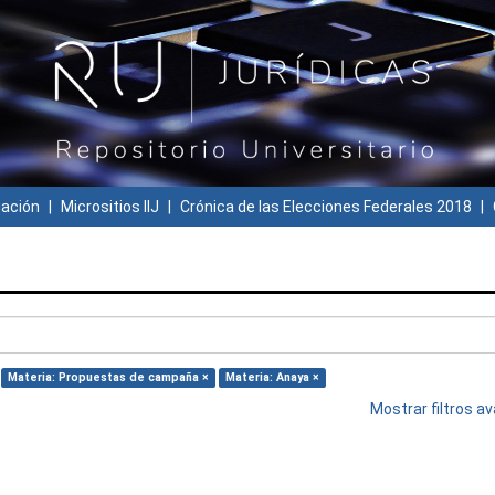
gación
Micrositios IIJ
Crónica de las Elecciones Federales 2018
Materia: Propuestas de campaña ×
Materia: Anaya ×
Mostrar filtros 