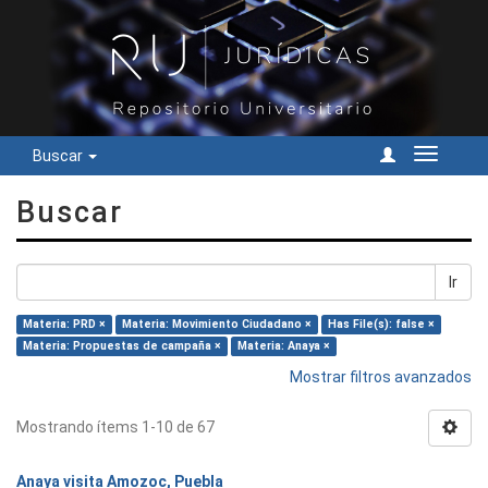
Buscar
Cambiar
navegac
Buscar
Ir
Materia: PRD ×
Materia: Movimiento Ciudadano ×
Has File(s): false ×
Materia: Propuestas de campaña ×
Materia: Anaya ×
Mostrar filtros avanzados
Mostrando ítems 1-10 de 67
Anaya visita Amozoc, Puebla