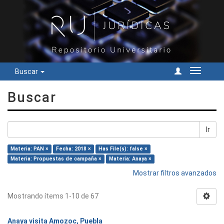
Buscar
Cambiar
navegac
Buscar
Ir
Materia: PAN ×
Fecha: 2018 ×
Has File(s): false ×
Materia: Propuestas de campaña ×
Materia: Anaya ×
Mostrar filtros avanzados
Mostrando ítems 1-10 de 67
Anaya visita Amozoc, Puebla