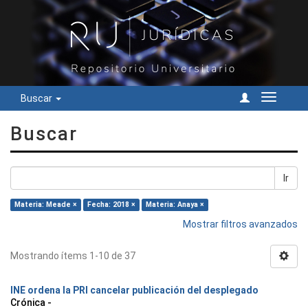
Buscar
Cambiar
navegac
Buscar
Ir
Materia: Meade ×
Fecha: 2018 ×
Materia: Anaya ×
Mostrar filtros avanzados
Mostrando ítems 1-10 de 37
INE ordena la PRI cancelar publicación del desplegado
Crónica -